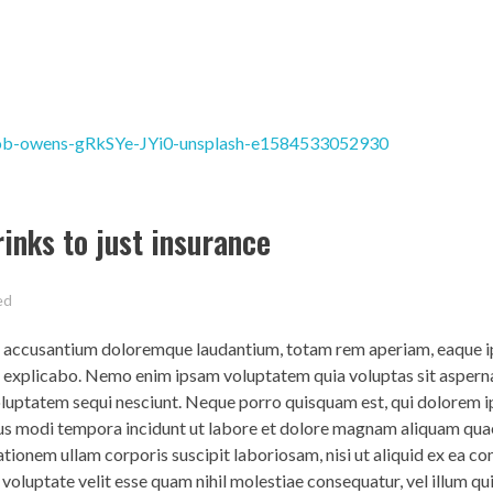
rinks to just insurance
ed
em accusantium doloremque laudantium, totam rem aperiam, eaque ip
nt explicabo. Nemo enim ipsam voluptatem quia voluptas sit asperna
voluptatem sequi nesciunt. Neque porro quisquam est, qui dolorem 
eius modi tempora incidunt ut labore et dolore magnam aliquam qua
tionem ullam corporis suscipit laboriosam, nisi ut aliquid ex ea 
 voluptate velit esse quam nihil molestiae consequatur, vel illum q