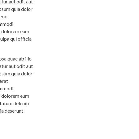
tur aut odit aut
ipsum quia dolor
erat
commodi
ui dolorem eum
ulpa qui officia
sa quae ab illo
tur aut odit aut
ipsum quia dolor
erat
commodi
ui dolorem eum
tatum deleniti
cia deserunt