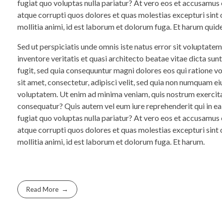
fugiat quo voluptas nulla pariatur? At vero eos et accusamus
atque corrupti quos dolores et quas molestias excepturi sint o
mollitia animi, id est laborum et dolorum fuga. Et harum quide
Sed ut perspiciatis unde omnis iste natus error sit voluptat
inventore veritatis et quasi architecto beatae vitae dicta su
fugit, sed quia consequuntur magni dolores eos qui ratione 
sit amet, consectetur, adipisci velit, sed quia non numquam 
voluptatem. Ut enim ad minima veniam, quis nostrum exercita
consequatur? Quis autem vel eum iure reprehenderit qui in ea
fugiat quo voluptas nulla pariatur? At vero eos et accusamus
atque corrupti quos dolores et quas molestias excepturi sint o
mollitia animi, id est laborum et dolorum fuga. Et harum.
Read More