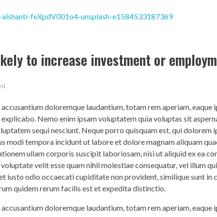
likely to increase investment or employ
ed
em accusantium doloremque laudantium, totam rem aperiam, eaque ip
nt explicabo. Nemo enim ipsam voluptatem quia voluptas sit asperna
voluptatem sequi nesciunt. Neque porro quisquam est, qui dolorem 
eius modi tempora incidunt ut labore et dolore magnam aliquam qua
tionem ullam corporis suscipit laboriosam, nisi ut aliquid ex ea 
 voluptate velit esse quam nihil molestiae consequatur, vel illum q
t iusto odio occaecati cupiditate non provident, similique sunt in c
rum quidem rerum facilis est et expedita distinctio.
em accusantium doloremque laudantium, totam rem aperiam, eaque ip