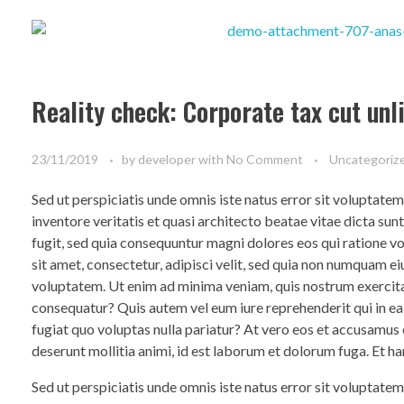
Reality check: Corporate tax cut un
23/11/2019
by
developer
with
No Comment
Uncategoriz
Sed ut perspiciatis unde omnis iste natus error sit voluptat
inventore veritatis et quasi architecto beatae vitae dicta su
fugit, sed quia consequuntur magni dolores eos qui ratione 
sit amet, consectetur, adipisci velit, sed quia non numquam 
voluptatem. Ut enim ad minima veniam, quis nostrum exercita
consequatur? Quis autem vel eum iure reprehenderit qui in ea
fugiat quo voluptas nulla pariatur? At vero eos et accusamus e
deserunt mollitia animi, id est laborum et dolorum fuga. Et ha
Sed ut perspiciatis unde omnis iste natus error sit voluptat