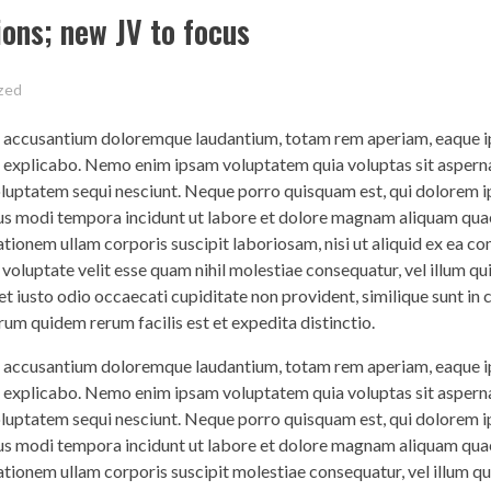
ions; new JV to focus
zed
em accusantium doloremque laudantium, totam rem aperiam, eaque ip
nt explicabo. Nemo enim ipsam voluptatem quia voluptas sit asperna
voluptatem sequi nesciunt. Neque porro quisquam est, qui dolorem 
eius modi tempora incidunt ut labore et dolore magnam aliquam qua
tionem ullam corporis suscipit laboriosam, nisi ut aliquid ex ea 
 voluptate velit esse quam nihil molestiae consequatur, vel illum q
t iusto odio occaecati cupiditate non provident, similique sunt in c
rum quidem rerum facilis est et expedita distinctio.
em accusantium doloremque laudantium, totam rem aperiam, eaque ip
nt explicabo. Nemo enim ipsam voluptatem quia voluptas sit asperna
voluptatem sequi nesciunt. Neque porro quisquam est, qui dolorem 
eius modi tempora incidunt ut labore et dolore magnam aliquam qua
tionem ullam corporis suscipit molestiae consequatur, vel illum q