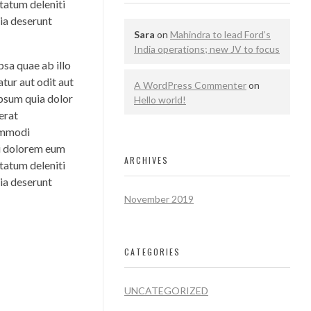
tatum deleniti
cia deserunt
Sara
on
Mahindra to lead Ford’s
India operations; new JV to focus
sa quae ab illo
tur aut odit aut
A WordPress Commenter
on
ipsum quia dolor
Hello world!
erat
commodi
ui dolorem eum
ARCHIVES
tatum deleniti
cia deserunt
November 2019
CATEGORIES
UNCATEGORIZED