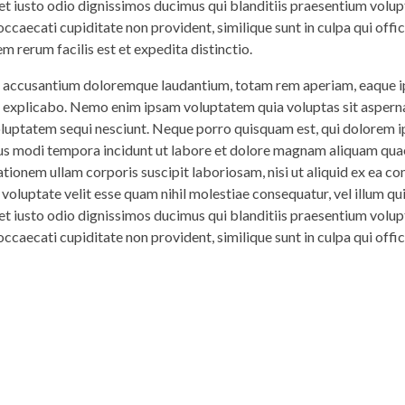
 et iusto odio dignissimos ducimus qui blanditiis praesentium volup
ccaecati cupiditate non provident, similique sunt in culpa qui offi
m rerum facilis est et expedita distinctio.
em accusantium doloremque laudantium, totam rem aperiam, eaque ip
nt explicabo. Nemo enim ipsam voluptatem quia voluptas sit asperna
voluptatem sequi nesciunt. Neque porro quisquam est, qui dolorem 
eius modi tempora incidunt ut labore et dolore magnam aliquam qua
tionem ullam corporis suscipit laboriosam, nisi ut aliquid ex ea 
 voluptate velit esse quam nihil molestiae consequatur, vel illum q
 et iusto odio dignissimos ducimus qui blanditiis praesentium volup
ccaecati cupiditate non provident, similique sunt in culpa qui offi