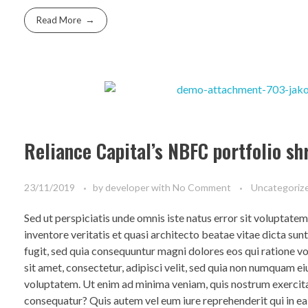
Read More
Reliance Capital’s NBFC portfolio sh
23/11/2019
by
developer
with
No Comment
Uncategoriz
Sed ut perspiciatis unde omnis iste natus error sit voluptat
inventore veritatis et quasi architecto beatae vitae dicta su
fugit, sed quia consequuntur magni dolores eos qui ratione 
sit amet, consectetur, adipisci velit, sed quia non numquam 
voluptatem. Ut enim ad minima veniam, quis nostrum exercita
consequatur? Quis autem vel eum iure reprehenderit qui in ea