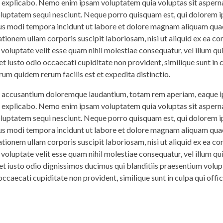
nt explicabo. Nemo enim ipsam voluptatem quia voluptas sit asperna
voluptatem sequi nesciunt. Neque porro quisquam est, qui dolorem 
eius modi tempora incidunt ut labore et dolore magnam aliquam qua
tionem ullam corporis suscipit laboriosam, nisi ut aliquid ex ea 
 voluptate velit esse quam nihil molestiae consequatur, vel illum q
t iusto odio occaecati cupiditate non provident, similique sunt in c
rum quidem rerum facilis est et expedita distinctio.
em accusantium doloremque laudantium, totam rem aperiam, eaque ip
nt explicabo. Nemo enim ipsam voluptatem quia voluptas sit asperna
voluptatem sequi nesciunt. Neque porro quisquam est, qui dolorem 
eius modi tempora incidunt ut labore et dolore magnam aliquam qua
tionem ullam corporis suscipit laboriosam, nisi ut aliquid ex ea 
 voluptate velit esse quam nihil molestiae consequatur, vel illum q
 et iusto odio dignissimos ducimus qui blanditiis praesentium volup
ccaecati cupiditate non provident, similique sunt in culpa qui offi