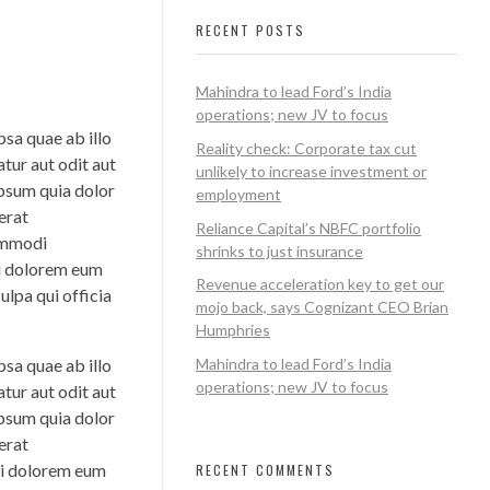
RECENT POSTS
Mahindra to lead Ford’s India
operations; new JV to focus
sa quae ab illo
Reality check: Corporate tax cut
tur aut odit aut
unlikely to increase investment or
ipsum quia dolor
employment
erat
Reliance Capital’s NBFC portfolio
commodi
shrinks to just insurance
ui dolorem eum
Revenue acceleration key to get our
ulpa qui officia
mojo back, says Cognizant CEO Brian
Humphries
sa quae ab illo
Mahindra to lead Ford’s India
operations; new JV to focus
tur aut odit aut
ipsum quia dolor
erat
ui dolorem eum
RECENT COMMENTS