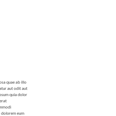
sa quae ab illo
tur aut odit aut
ipsum quia dolor
erat
commodi
ui dolorem eum