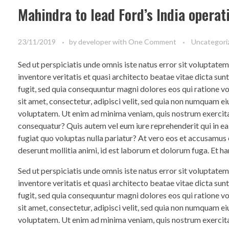
Mahindra to lead Ford’s India operat
23/11/2019
by
developer
with
One Comment
Uncategori
Sed ut perspiciatis unde omnis iste natus error sit voluptat
inventore veritatis et quasi architecto beatae vitae dicta su
fugit, sed quia consequuntur magni dolores eos qui ratione 
sit amet, consectetur, adipisci velit, sed quia non numquam 
voluptatem. Ut enim ad minima veniam, quis nostrum exercita
consequatur? Quis autem vel eum iure reprehenderit qui in ea
fugiat quo voluptas nulla pariatur? At vero eos et accusamus e
deserunt mollitia animi, id est laborum et dolorum fuga. Et ha
Sed ut perspiciatis unde omnis iste natus error sit voluptat
inventore veritatis et quasi architecto beatae vitae dicta su
fugit, sed quia consequuntur magni dolores eos qui ratione 
sit amet, consectetur, adipisci velit, sed quia non numquam 
voluptatem. Ut enim ad minima veniam, quis nostrum exercita