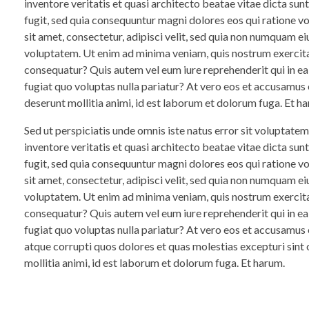
inventore veritatis et quasi architecto beatae vitae dicta su
fugit, sed quia consequuntur magni dolores eos qui ratione 
sit amet, consectetur, adipisci velit, sed quia non numquam 
voluptatem. Ut enim ad minima veniam, quis nostrum exercita
consequatur? Quis autem vel eum iure reprehenderit qui in ea
fugiat quo voluptas nulla pariatur? At vero eos et accusamus e
deserunt mollitia animi, id est laborum et dolorum fuga. Et ha
Sed ut perspiciatis unde omnis iste natus error sit voluptat
inventore veritatis et quasi architecto beatae vitae dicta su
fugit, sed quia consequuntur magni dolores eos qui ratione 
sit amet, consectetur, adipisci velit, sed quia non numquam 
voluptatem. Ut enim ad minima veniam, quis nostrum exercita
consequatur? Quis autem vel eum iure reprehenderit qui in ea
fugiat quo voluptas nulla pariatur? At vero eos et accusamus
atque corrupti quos dolores et quas molestias excepturi sint o
mollitia animi, id est laborum et dolorum fuga. Et harum.