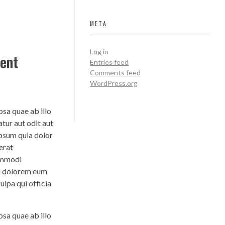
META
Log in
ment
Entries feed
Comments feed
WordPress.org
sa quae ab illo
tur aut odit aut
ipsum quia dolor
erat
commodi
ui dolorem eum
ulpa qui officia
sa quae ab illo