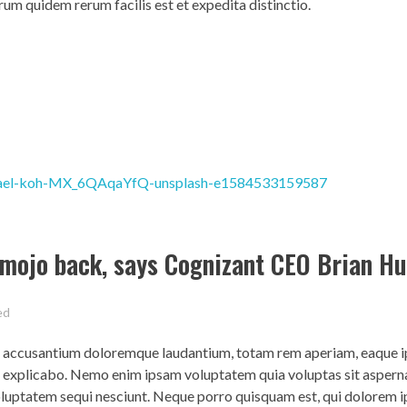
rum quidem rerum facilis est et expedita distinctio.
 mojo back, says Cognizant CEO Brian H
ed
em accusantium doloremque laudantium, totam rem aperiam, eaque ip
nt explicabo. Nemo enim ipsam voluptatem quia voluptas sit asperna
voluptatem sequi nesciunt. Neque porro quisquam est, qui dolorem 