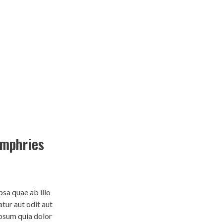
umphries
sa quae ab illo
tur aut odit aut
ipsum quia dolor