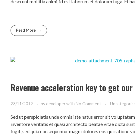
deserunt mollitia animi, id est laborum et dolorum fuga. Et ha
Read More
Revenue acceleration key to get our
23/11/2019
by
developer
with
No Comment
Uncategoriz
Sed ut perspiciatis unde omnis iste natus error sit voluptat
inventore veritatis et quasi architecto beatae vitae dicta su
fugit, sed quia consequuntur magni dolores eos qui ratione 